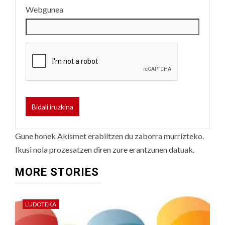
Webgunea
Gune honek Akismet erabiltzen du zaborra murrizteko.
Ikusi nola prozesatzen diren zure erantzunen datuak.
MORE STORIES
LUDOTEKA