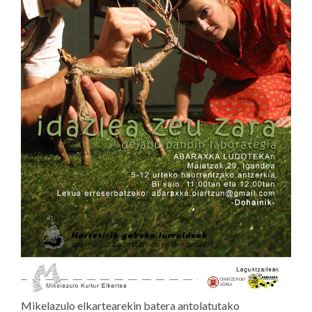
Mikelazulo elkartearekin batera antolatutako