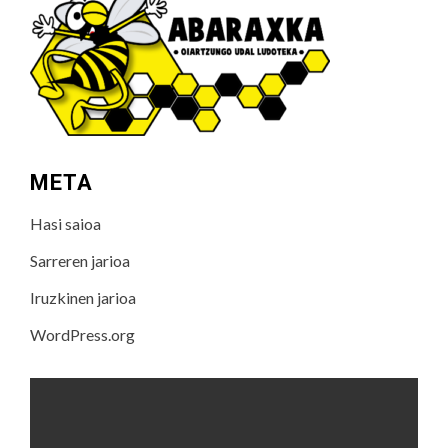
META
Hasi saioa
Sarreren jarioa
Iruzkinen jarioa
WordPress.org