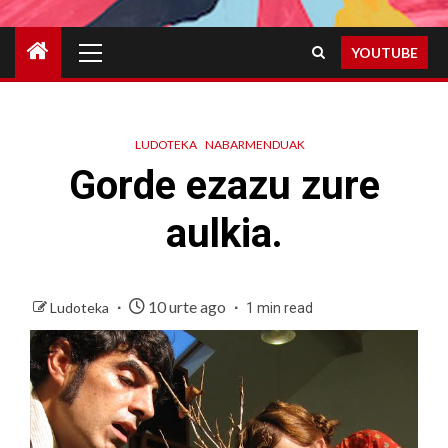
Primary
YOUTUBE
Menu
LUDOTEKA
NABARMENDUAK
Gorde ezazu zure
aulkia.
10 urte ago
Ludoteka
1 min read