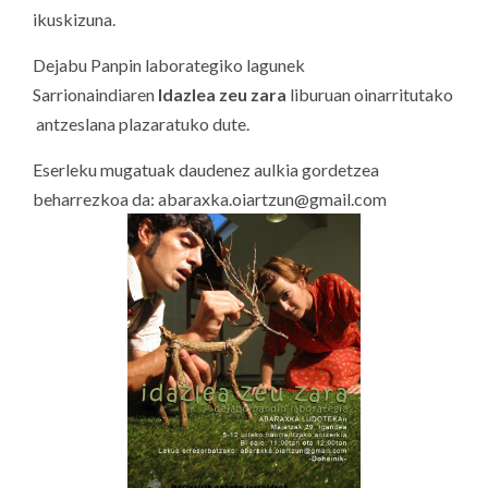
ikuskizuna.
Dejabu Panpin laborategiko lagunek
Sarrionaindiaren
Idazlea zeu zara
liburuan oinarritutako
antzeslana plazaratuko dute.
Eserleku mugatuak daudenez aulkia gordetzea
beharrezkoa da: abaraxka.oiartzun@gmail.com