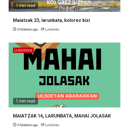
1 min read
Maiatzak 23, larunbata, kolorez bizi
3 hilabete ago
Ludoteka
LUDOTEKA
1 min read
MAIATZAK 16, LARUNBATA, MAHAI JOLASAK
3 hilabete ago
Ludoteka