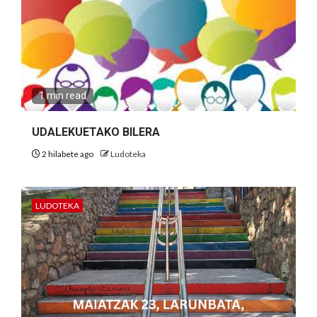
1 min read
UDALEKUETAKO BILERA
2 hilabete ago
Ludoteka
LUDOTEKA