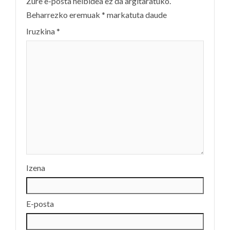
Zure e-posta helbidea ez da argitaratuko.
Beharrezko eremuak
*
markatuta daude
Iruzkina
*
Izena
E-posta