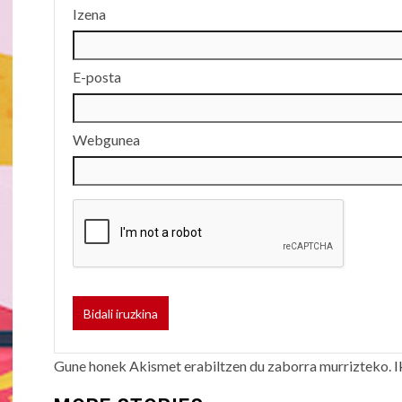
Izena
E-posta
Webgunea
Gune honek Akismet erabiltzen du zaborra murrizteko.
I