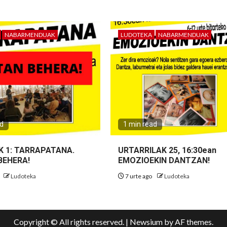
NABARMENDUAK
LUDOTEKA
NABARMENDUAK
ad
1 min read
K 1: TARRAPATANA.
URTARRILAK 25, 16:30ean
BEHERA!
EMOZIOEKIN DANTZAN!
Ludoteka
7 urte ago
Ludoteka
Copyright © All rights reserved.
|
Newsium
by AF themes.