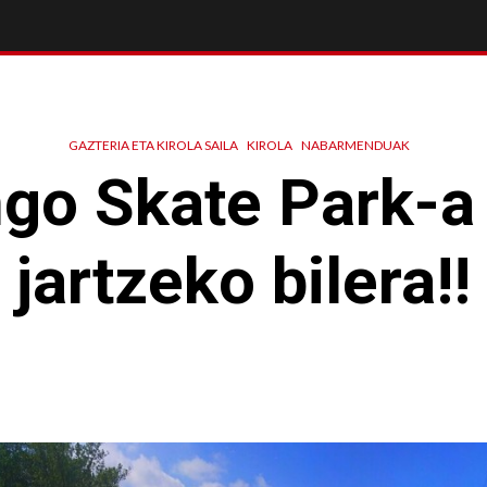
GAZTERIA ETA KIROLA SAILA
KIROLA
NABARMENDUAK
ngo Skate Park-a
jartzeko bilera!!