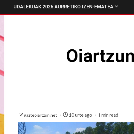
UDALEKUAK 2026 AURRETIKO IZEN-EMATEA
Oiartzu
10 urte ago
gazteoiartzun.net
1 min read