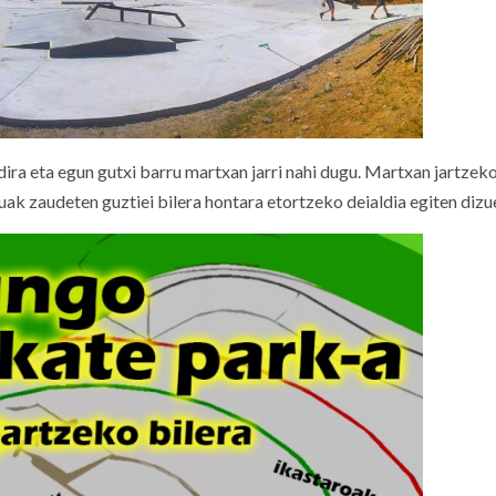
ra eta egun gutxi barru martxan jarri nahi dugu. Martxan jartzek
ak zaudeten guztiei bilera hontara etortzeko deialdia egiten dizu