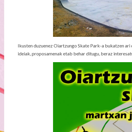
Ikusten duzuenez Oiartzungo Skate Park-a bukatzen ari di
ideiak, proposamenak etab behar ditugu, beraz interesatu