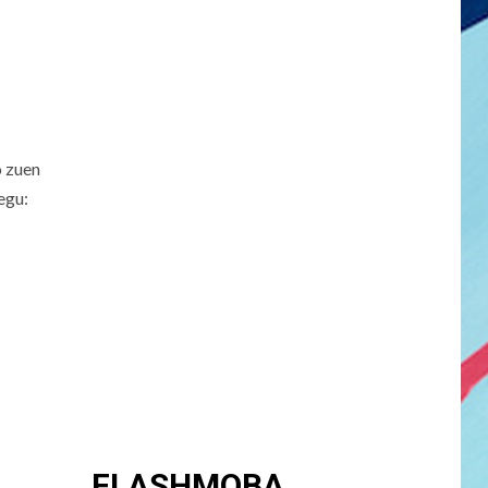
o zuen
egu:
FLASHMOBA