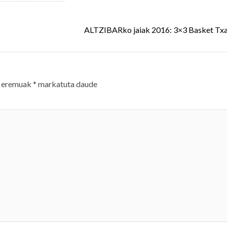
ALTZIBARko jaiak 2016: 3×3 Basket Tx
 eremuak
*
markatuta daude