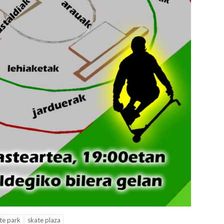
te park
skate plaza