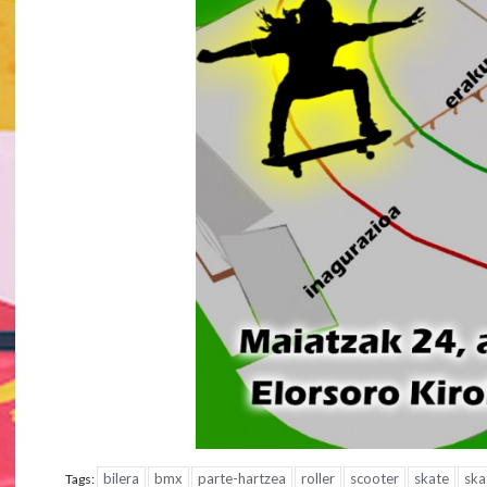
bilera
bmx
parte-hartzea
roller
scooter
skate
ska
Tags: