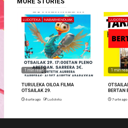
MORE STORIES
LUDOTEKA
NABARMENDUAK
LUDOTEKA
1 min read
1 min re
TURULEKA OILOA FILMA
OTSAILA
OTSAILAK 29.
BERTAN 
6 urte ago
Ludoteka
7 urte ago