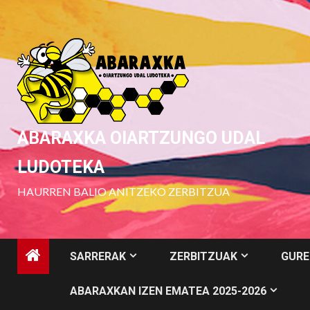
Skip
to
content
ABARAXKA OIARTZUNGO UDAL
LUDOTEKA
HAURREN BALIO ANITZEKO ZERBITZUA
SARRERAK
ZERBITZUAK
GURE
ABARAXKAN IZEN EMATEA 2025-2026