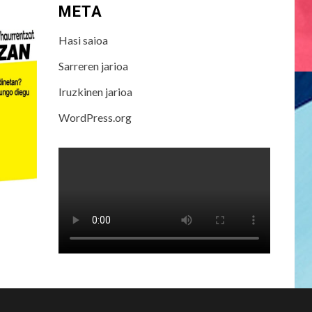
META
Hasi saioa
Sarreren jarioa
Iruzkinen jarioa
WordPress.org