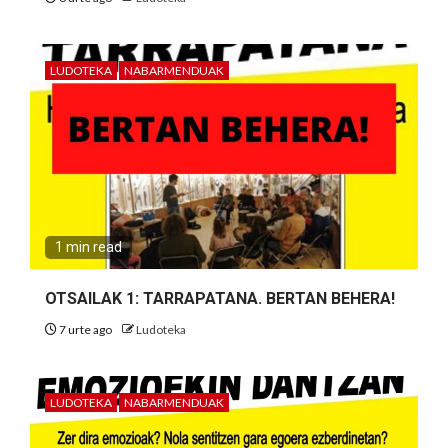
LUDOTEKA
NABARMENDUAK
1 min read
OTSAILAK 1: TARRAPATANA. BERTAN BEHERA!
7 urte ago
Ludoteka
LUDOTEKA
NABARMENDUAK