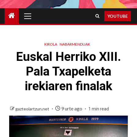
Primary
YOUTUBE
Menu
KIROLA
NABARMENDUAK
Euskal Herriko XIII.
Pala Txapelketa
irekiaren finalak
9 urte ago
gazteoiartzun.net
1 min read