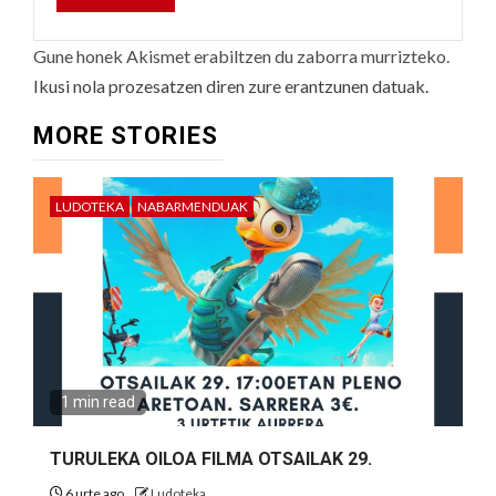
Gune honek Akismet erabiltzen du zaborra murrizteko.
Ikusi nola prozesatzen diren zure erantzunen datuak.
MORE STORIES
LUDOTEKA
NABARMENDUAK
1 min read
TURULEKA OILOA FILMA OTSAILAK 29.
6 urte ago
Ludoteka