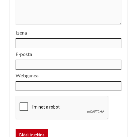
Izena
E-posta
Webgunea