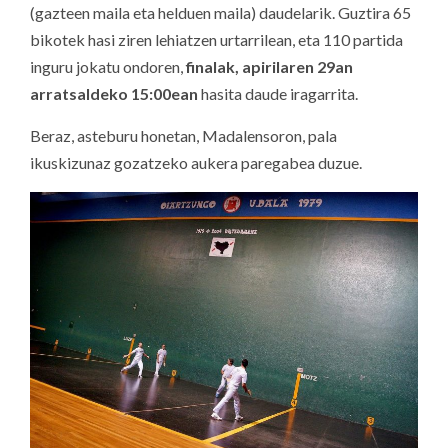
(gazteen maila eta helduen maila) daudelarik. Guztira 65
bikotek hasi ziren lehiatzen urtarrilean, eta 110 partida
inguru jokatu ondoren,
finalak, apirilaren 29an
arratsaldeko 15:00ean
hasita daude iragarrita.
Beraz, asteburu honetan, Madalensoron, pala
ikuskizunaz gozatzeko aukera paregabea duzue.