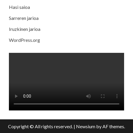
Hasi saioa
Sarreren jarioa
Iruzkinen jarioa
WordPress.org
Copyright © All rights reserved.
|
Newsium
by AF themes.