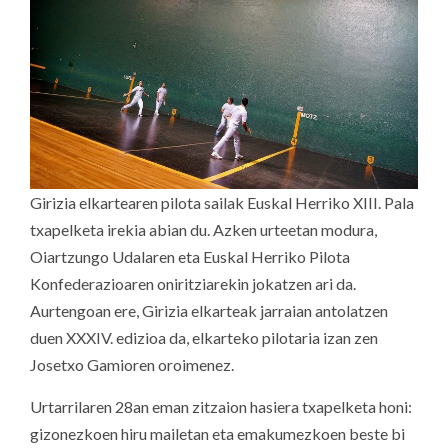
Girizia elkartearen pilota sailak Euskal Herriko XIII. Pala
txapelketa irekia abian du. Azken urteetan modura,
Oiartzungo Udalaren eta Euskal Herriko Pilota
Konfederazioaren oniritziarekin jokatzen ari da.
Aurtengoan ere, Girizia elkarteak jarraian antolatzen
duen XXXIV. edizioa da, elkarteko pilotaria izan zen
Josetxo Gamioren oroimenez.
Urtarrilaren 28an eman zitzaion hasiera txapelketa honi:
gizonezkoen hiru mailetan eta emakumezkoen beste bi