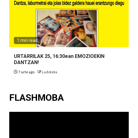
1 min read
URTARRILAK 25, 16:30ean EMOZIOEKIN
DANTZAN!
7 urte ago
Ludoteka
FLASHMOBA