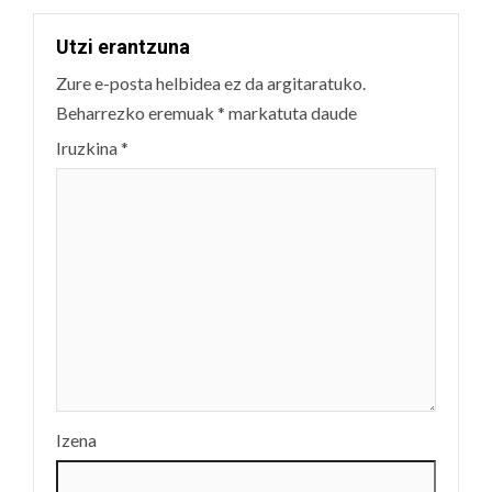
Utzi erantzuna
Zure e-posta helbidea ez da argitaratuko.
Beharrezko eremuak
*
markatuta daude
Iruzkina
*
Izena