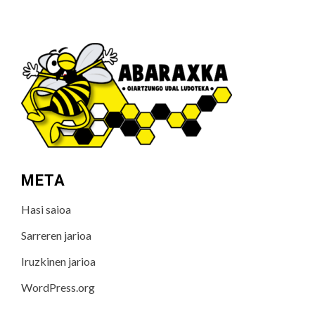
META
Hasi saioa
Sarreren jarioa
Iruzkinen jarioa
WordPress.org