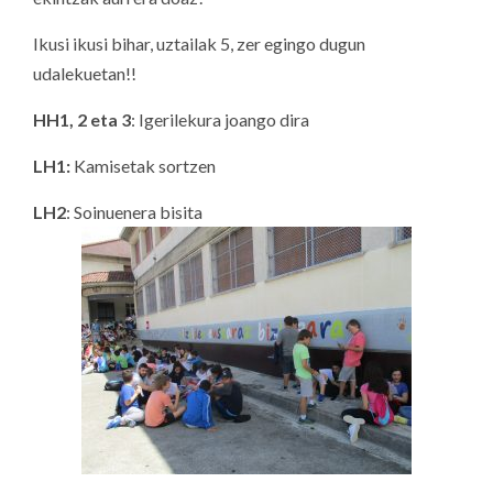
Ikusi ikusi bihar, uztailak 5, zer egingo dugun
udalekuetan!!
HH1, 2 eta 3
: Igerilekura joango dira
LH1:
Kamisetak sortzen
LH2
: Soinuenera bisita