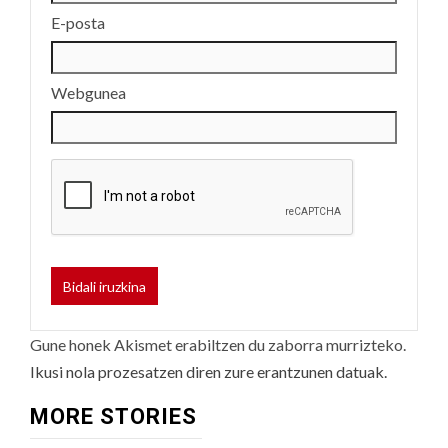
E-posta
Webgunea
Gune honek Akismet erabiltzen du zaborra murrizteko.
Ikusi nola prozesatzen diren zure erantzunen datuak.
MORE STORIES