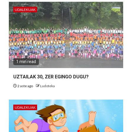
UDALEKUAK
1 min read
UZTAILAK 30, ZER EGINGO DUGU?
2 aste ago
Ludoteka
UDALEKUAK