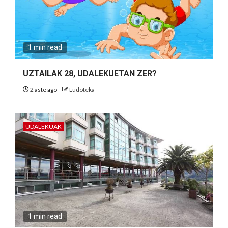
1 min read
UZTAILAK 28, UDALEKUETAN ZER?
2 aste ago
Ludoteka
UDALEKUAK
1 min read