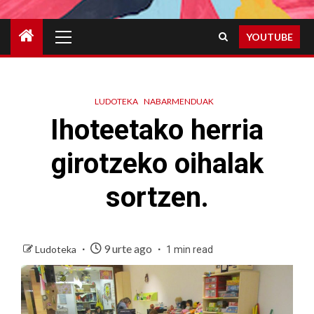
Primary
YOUTUBE
Menu
LUDOTEKA
NABARMENDUAK
Ihoteetako herria
girotzeko oihalak
sortzen.
9 urte ago
Ludoteka
1 min read