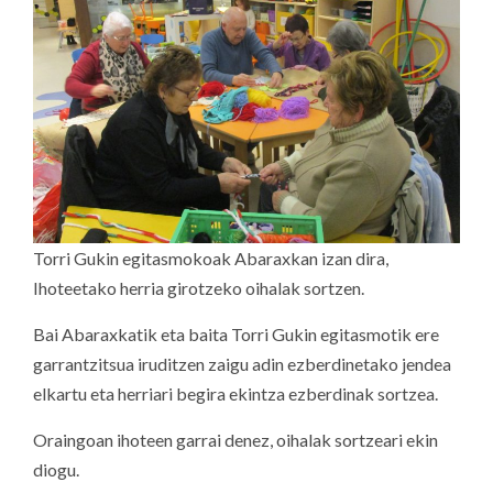
Torri Gukin egitasmokoak Abaraxkan izan dira,
Ihoteetako herria girotzeko oihalak sortzen.
Bai Abaraxkatik eta baita Torri Gukin egitasmotik ere
garrantzitsua iruditzen zaigu adin ezberdinetako jendea
elkartu eta herriari begira ekintza ezberdinak sortzea.
Oraingoan ihoteen garrai denez, oihalak sortzeari ekin
diogu.