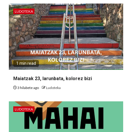
LUDOTEKA
1 min read
Maiatzak 23, larunbata, kolorez bizi
3 hilabete ago
Ludoteka
LUDOTEKA