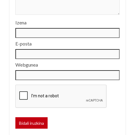
Izena
E-posta
Webgunea