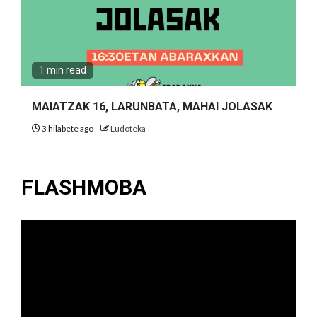
1 min read
MAIATZAK 16, LARUNBATA, MAHAI JOLASAK
3 hilabete ago
Ludoteka
FLASHMOBA