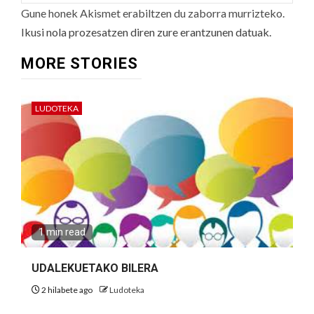
Gune honek Akismet erabiltzen du zaborra murrizteko.
Ikusi nola prozesatzen diren zure erantzunen datuak.
MORE STORIES
LUDOTEKA
1 min read
UDALEKUETAKO BILERA
2 hilabete ago
Ludoteka