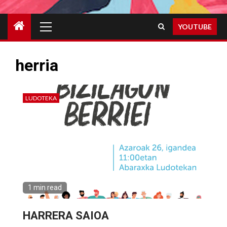
Primary
YOUTUBE
Menu
herria
LUDOTEKA
1 min read
HARRERA SAIOA