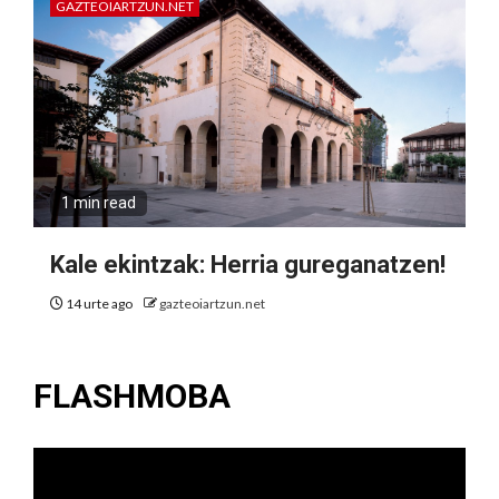
GAZTEOIARTZUN.NET
1 min read
Kale ekintzak: Herria gureganatzen!
14 urte ago
gazteoiartzun.net
FLASHMOBA