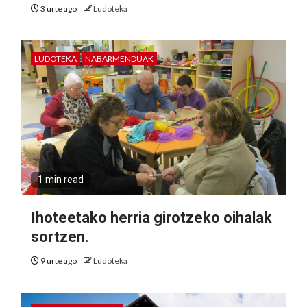
3 urte ago
Ludoteka
LUDOTEKA
NABARMENDUAK
1 min read
Ihoteetako herria girotzeko oihalak
sortzen.
9 urte ago
Ludoteka