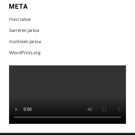
META
Hasi saioa
Sarreren jarioa
Iruzkinen jarioa
WordPress.org