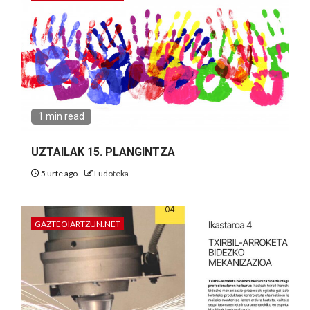
1 min read
UZTAILAK 15. PLANGINTZA
5 urte ago
Ludoteka
GAZTEOIARTZUN.NET