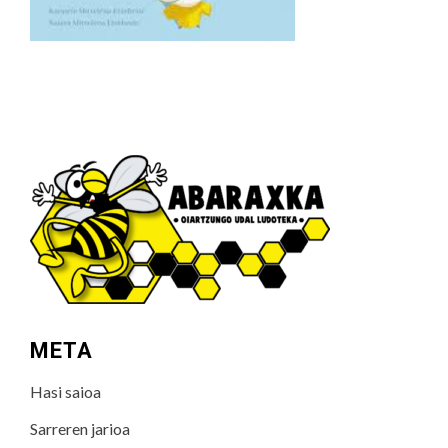
META
Hasi saioa
Sarreren jarioa