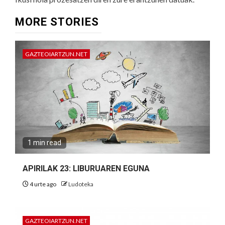
MORE STORIES
GAZTEOIARTZUN.NET
1 min read
APIRILAK 23: LIBURUAREN EGUNA
4 urte ago
Ludoteka
GAZTEOIARTZUN.NET