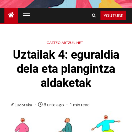
Primary
YOUTUBE
Menu
GAZTEOIARTZUN.NET
Uztailak 4: eguraldia
dela eta plangintza
aldaketak
8 urte ago
Ludoteka
1 min read