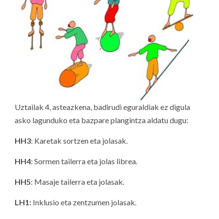
Uztailak 4, asteazkena, badirudi eguraldiak ez digula
asko lagunduko eta bazpare plangintza aldatu dugu:
HH3
: Karetak sortzen eta jolasak.
HH4
: Sormen tailerra eta jolas librea.
HH5
: Masaje tailerra eta jolasak.
LH1:
Inklusio eta zentzumen jolasak.