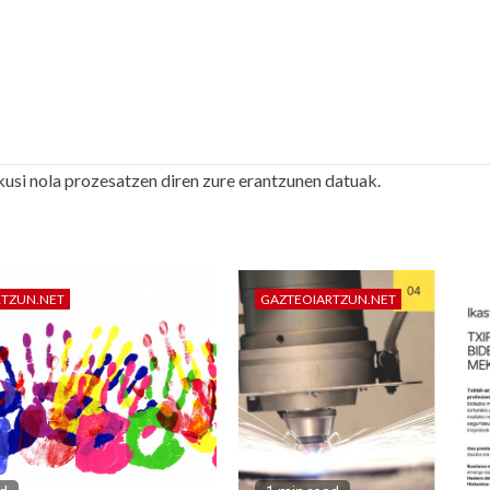
kusi nola prozesatzen diren zure erantzunen datuak.
RTZUN.NET
GAZTEOIARTZUN.NET