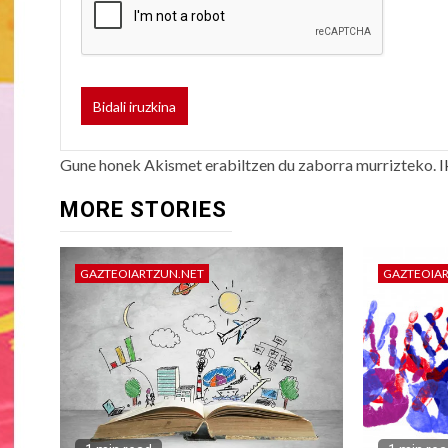
Gune honek Akismet erabiltzen du zaborra murrizteko.
I
MORE STORIES
GAZTEOIARTZUN.NET
GAZTEOIA