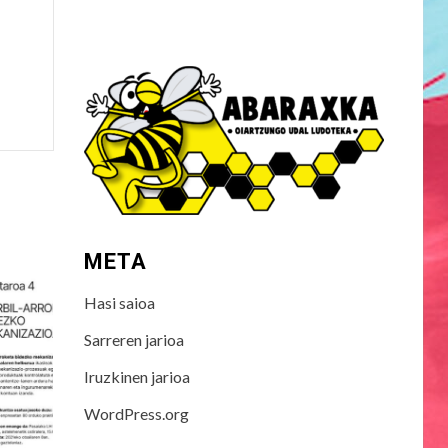
META
Hasi saioa
Sarreren jarioa
Iruzkinen jarioa
WordPress.org