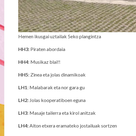
Hemen ikusgai uztailak 5eko plangintza
HH3:
Piraten abordaia
HH4
: Musikaz blai!!
HH5
: Zinea eta jolas dinamikoak
LH1
: Malabarak eta nor gara gu
LH2:
Jolas kooperatiboen eguna
LH3
: Masaje tailerra eta kirol anitzak
LH4:
Aiton etxera eramateko jostailuak sortzen