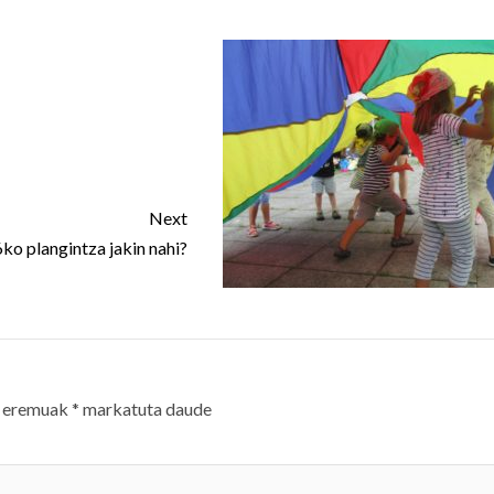
Next
ko plangintza jakin nahi?
 eremuak
*
markatuta daude