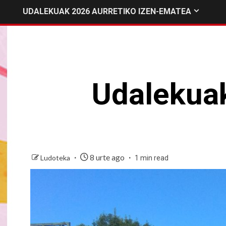
UDALEKUAK 2026 AURRETIKO IZEN-EMATEA
Udalekuak
8 urte ago
Ludoteka
1 min read