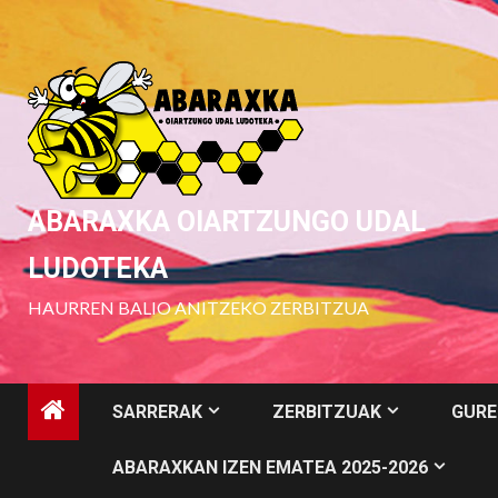
Skip
to
content
ABARAXKA OIARTZUNGO UDAL
LUDOTEKA
HAURREN BALIO ANITZEKO ZERBITZUA
SARRERAK
ZERBITZUAK
GURE
ABARAXKAN IZEN EMATEA 2025-2026