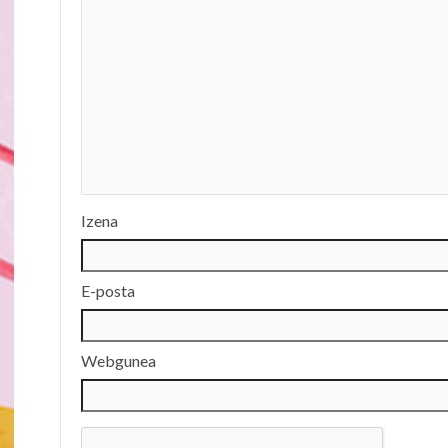
Izena
E-posta
Webgunea