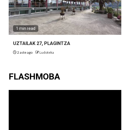
1 min read
UZTAILAK 27, PLAGINTZA
2 aste ago
Ludoteka
FLASHMOBA