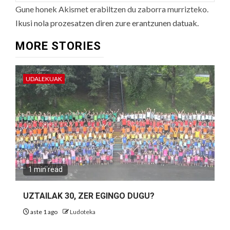
Gune honek Akismet erabiltzen du zaborra murrizteko.
Ikusi nola prozesatzen diren zure erantzunen datuak.
MORE STORIES
UDALEKUAK
1 min read
UZTAILAK 30, ZER EGINGO DUGU?
aste 1 ago
Ludoteka