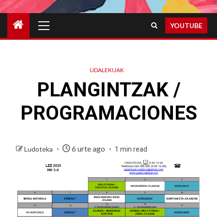
Primary
YOUTUBE
Menu
UDALEKUAK
PLANGINTZAK /
PROGRAMACIONES
6 urte ago
Ludoteka
1 min read