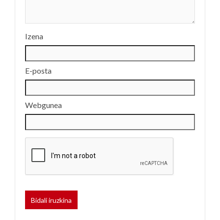
Izena
E-posta
Webgunea