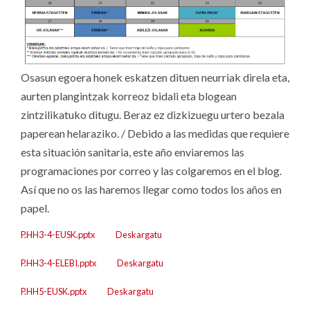
Osasun egoera honek eskatzen dituen neurriak direla eta,
aurten plangintzak korreoz bidali eta blogean
zintzilikatuko ditugu. Beraz ez dizkizuegu urtero bezala
paperean helaraziko. / Debido a las medidas que requiere
esta situación sanitaria, este año enviaremos las
programaciones por correo y las colgaremos en el blog.
Así que no os las haremos llegar como todos los años en
papel.
P.HH3-4-EUSK.pptx
Deskargatu
P.HH3-4-ELEBI.pptx
Deskargatu
P.HH5-EUSK.pptx
Deskargatu