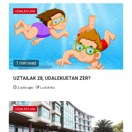
UDALEKUAK
1 min read
UZTAILAK 28, UDALEKUETAN ZER?
2 aste ago
Ludoteka
UDALEKUAK