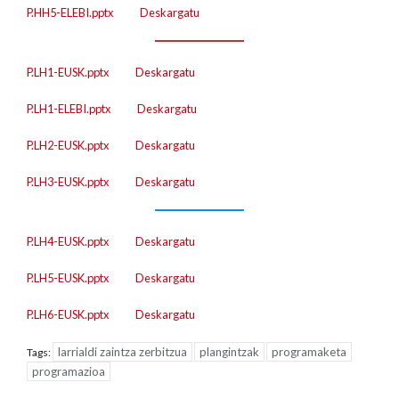
P.HH5-ELEBI.pptx
Deskargatu
P.LH1-EUSK.pptx
Deskargatu
P.LH1-ELEBI.pptx
Deskargatu
P.LH2-EUSK.pptx
Deskargatu
P.LH3-EUSK.pptx
Deskargatu
P.LH4-EUSK.pptx
Deskargatu
P.LH5-EUSK.pptx
Deskargatu
P.LH6-EUSK.pptx
Deskargatu
larrialdi zaintza zerbitzua
plangintzak
programaketa
Tags:
programazioa