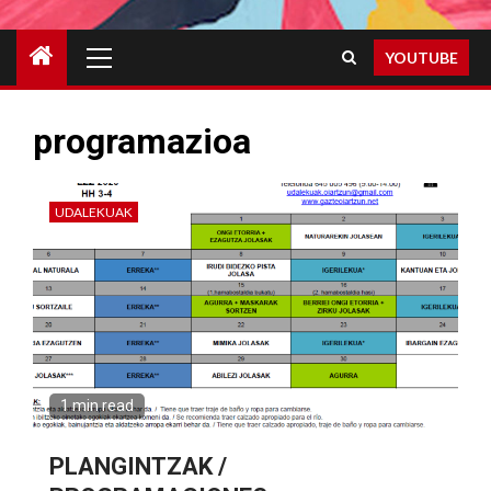
Primary
YOUTUBE
Menu
programazioa
UDALEKUAK
1 min read
PLANGINTZAK /