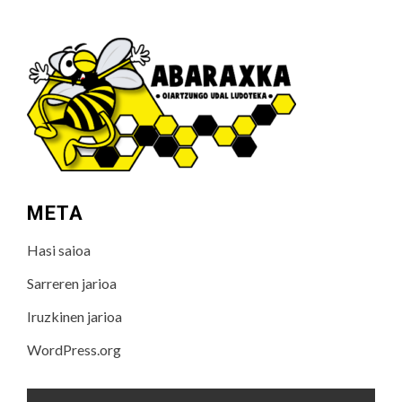
META
Hasi saioa
Sarreren jarioa
Iruzkinen jarioa
WordPress.org