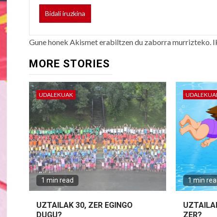
Gune honek Akismet erabiltzen du zaborra murrizteko.
I
MORE STORIES
UDALEKUAK
UDALEKUA
1 min read
1 min re
UZTAILAK 30, ZER EGINGO
UZTAILA
DUGU?
ZER?