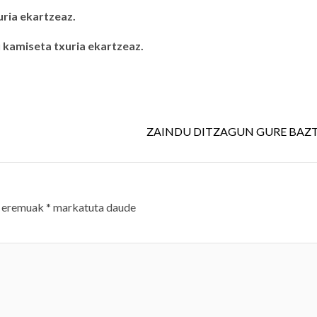
ia ekartzeaz.
kamiseta txuria ekartzeaz.
ZAINDU DITZAGUN GURE BAZ
 eremuak
*
markatuta daude