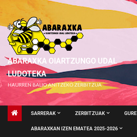
Skip
to
content
ABARAXKA OIARTZUNGO UDAL
LUDOTEKA
HAURREN BALIO ANITZEKO ZERBITZUA
SARRERAK
ZERBITZUAK
GURE
ABARAXKAN IZEN EMATEA 2025-2026