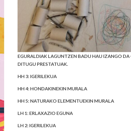
EGURALDIAK LAGUNTZEN BADU HAU IZANGO DA 
DITUGU PRESTATUAK.
HH 3:
IGERILEKUA
HH 4: HONDAKINEKIN MURALA
HH 5:
NATURAKO ELEMENTUEKIN MURALA
LH 1:
ERLAXAZIO EGUNA
LH 2:
IGERILEKUA