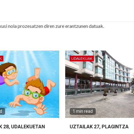
kusi nola prozesatzen diren zure erantzunen datuak.
K
UDALEKUAK
ad
1 min read
K 28, UDALEKUETAN
UZTAILAK 27, PLAGINTZA