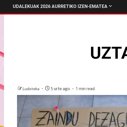
UDALEKUAK 2026 AURRETIKO IZEN-EMATEA
UZTA
5 urte ago
Ludoteka
1 min read