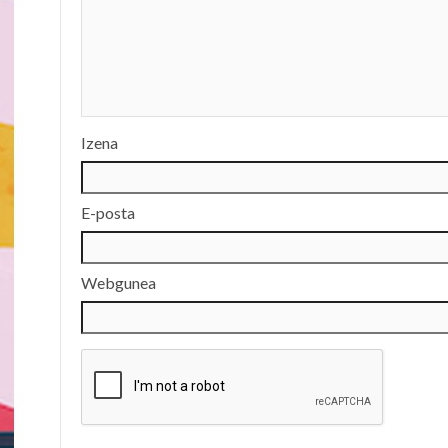
Izena
E-posta
Webgunea