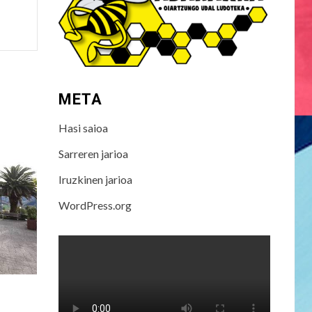
META
Hasi saioa
Sarreren jarioa
Iruzkinen jarioa
WordPress.org