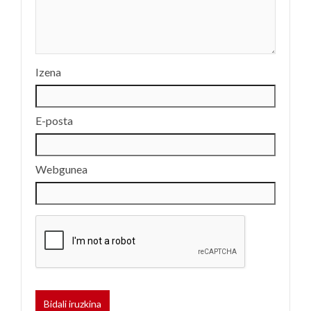
Izena
E-posta
Webgunea