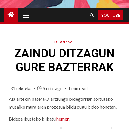
Primary
YOUTUBE
Menu
LUDOTEKA
ZAINDU DITZAGUN
GURE BAZTERRAK
5 urte ago
Ludoteka
1 min read
Alaiartekin batera Oiartzungo bidegorrian sortutako
musaiko muralaren prozesua bildu dugu bideo honetan.
Bideoa ikusteko klikatu
hemen
.