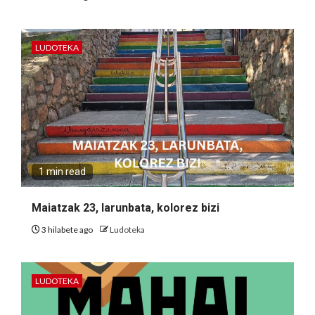
LUDOTEKA
1 min read
Maiatzak 23, larunbata, kolorez bizi
3 hilabete ago
Ludoteka
LUDOTEKA