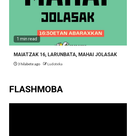
1 min read
MAIATZAK 16, LARUNBATA, MAHAI JOLASAK
3 hilabete ago
Ludoteka
FLASHMOBA