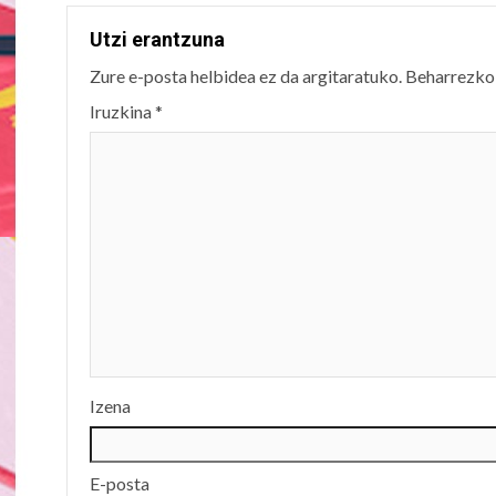
Utzi erantzuna
Zure e-posta helbidea ez da argitaratuko.
Beharrezko
Iruzkina
*
Izena
E-posta