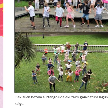
Dakizuen bezala aurtengo udalekutako gaia natura lagun 
zaigu.