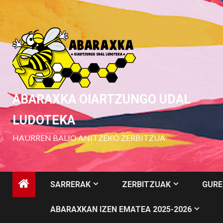
Skip
to
content
ABARAXKA OIARTZUNGO UDAL
LUDOTEKA
HAURREN BALIO ANITZEKO ZERBITZUA
SARRERAK
ZERBITZUAK
GURE
ABARAXKAN IZEN EMATEA 2025-2026