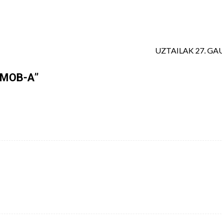
UZTAILAK 27. GA
HMOB-A
”