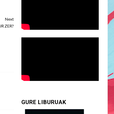
Next
UR ZER?
GURE LIBURUAK