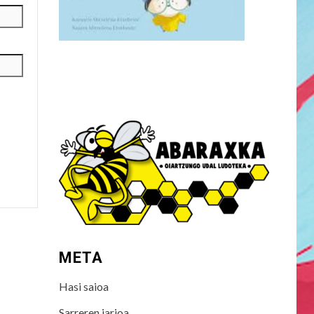
META
Hasi saioa
Sarreren jarioa