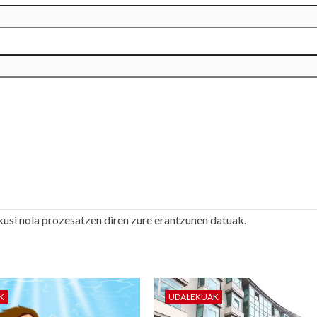
kusi nola prozesatzen diren zure erantzunen datuak.
K
UDALEKUAK