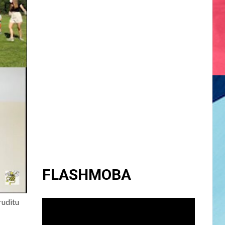
FLASHMOBA
ruditu