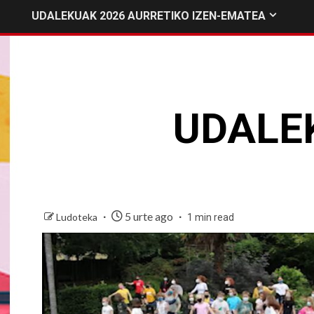
UDALEKUAK 2026 AURRETIKO IZEN-EMATEA
UDALE
5 urte ago
Ludoteka
1 min read