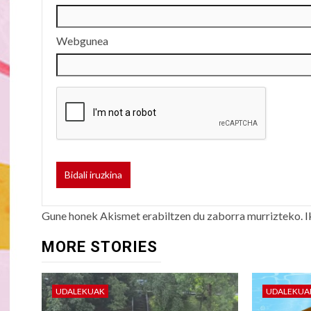
Webgunea
Gune honek Akismet erabiltzen du zaborra murrizteko.
I
MORE STORIES
UDALEKUAK
UDALEKUA