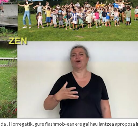
da . Horregatik, gure flashmob-ean ere gai hau lantzea aproposa i