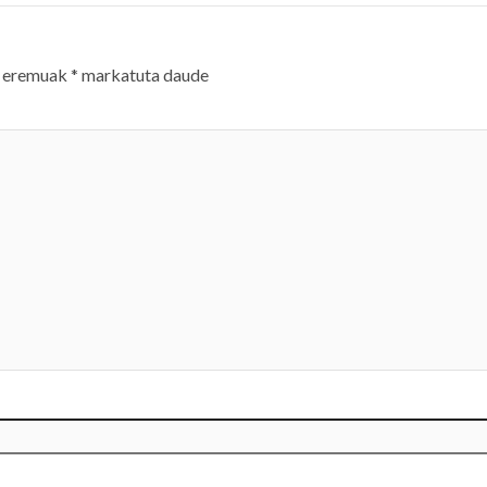
 eremuak
*
markatuta daude