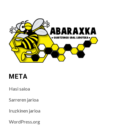
META
Hasi saioa
Sarreren jarioa
Iruzkinen jarioa
WordPress.org