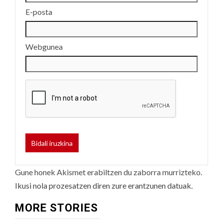
E-posta
Webgunea
Gune honek Akismet erabiltzen du zaborra murrizteko.
Ikusi nola prozesatzen diren zure erantzunen datuak.
MORE STORIES