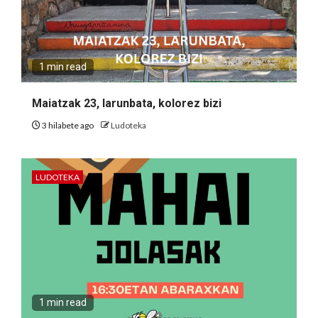
1 min read
Maiatzak 23, larunbata, kolorez bizi
3 hilabete ago
Ludoteka
LUDOTEKA
1 min read