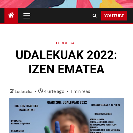
Primary
YOUTUBE
Menu
LUDOTEKA
UDALEKUAK 2022:
IZEN EMATEA
4 urte ago
Ludoteka
1 min read