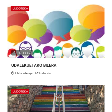
LUDOTEKA
1 min read
UDALEKUETAKO BILERA
2 hilabete ago
Ludoteka
LUDOTEKA