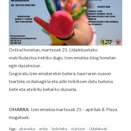
Ostiral honetan, martxoak 25, Udalekuetako
matrikulazioa irekiko dugu. Izen ematea blog honetan
egin dazakezue.
Gogoratu izen ematerekin batera, haurraren osasun
txartela, ordainagiria eta adin txikikoen datu babesa
bete eta atxikitu beharko duzuela.
OHARRA
: Izen ematea martxoak 25 – apirilak 8. Plaza
mugatuak.
abaraxka
erlea
ludoteka
oiartzun
Udalekuak
Tags: