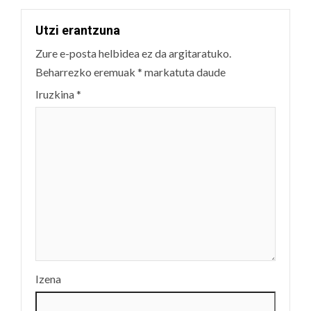
Utzi erantzuna
Zure e-posta helbidea ez da argitaratuko.
Beharrezko eremuak
*
markatuta daude
Iruzkina
*
Izena