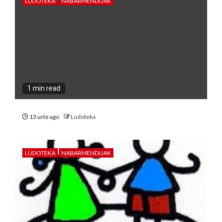
LUDOTEKA
NABARMENDUAK
1 min read
13 urte ago
Ludoteka
LUDOTEKA
NABARMENDUAK