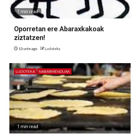
1 min read
Oporretan ere Abaraxkakoak
ziztatzen!
13 urte ago
Ludoteka
LUDOTEKA
NABARMENDUAK
1 min read