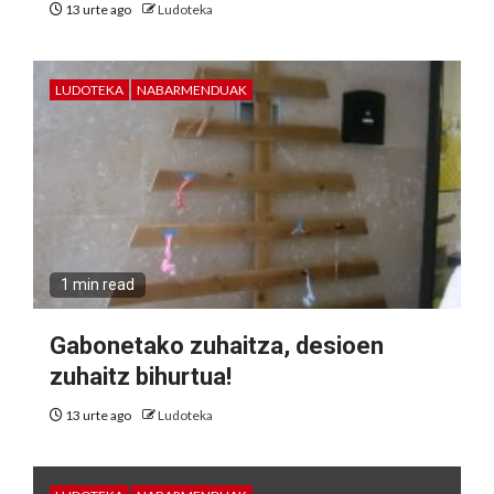
13 urte ago
Ludoteka
LUDOTEKA
NABARMENDUAK
1 min read
Gabonetako zuhaitza, desioen
zuhaitz bihurtua!
13 urte ago
Ludoteka