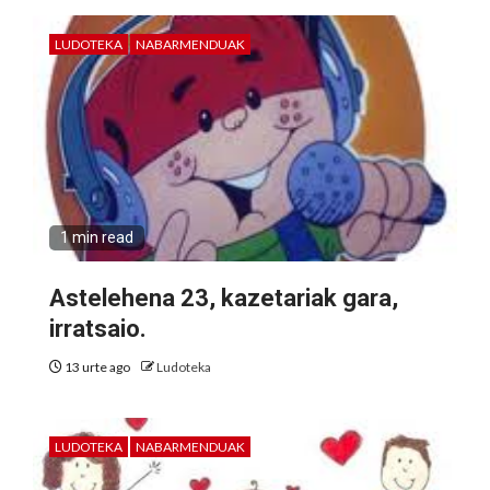
LUDOTEKA
NABARMENDUAK
1 min read
Astelehena 23, kazetariak gara,
irratsaio.
13 urte ago
Ludoteka
LUDOTEKA
NABARMENDUAK