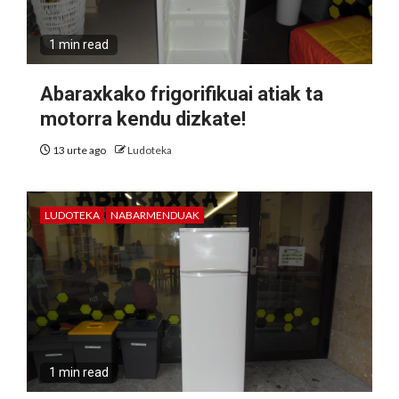
1 min read
Abaraxkako frigorifikuai atiak ta
motorra kendu dizkate!
13 urte ago
Ludoteka
LUDOTEKA
NABARMENDUAK
1 min read