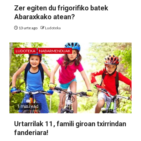
Zer egiten du frigorifiko batek
Abaraxkako atean?
13 urte ago
Ludoteka
LUDOTEKA
NABARMENDUAK
1 min read
Urtarrilak 11, famili giroan txirrindan
fanderiara!