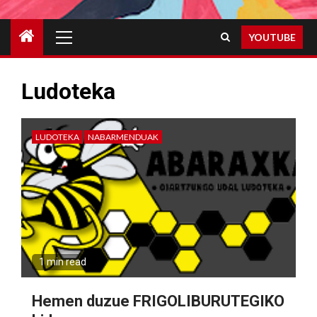
Primary
YOUTUBE
Menu
Ludoteka
LUDOTEKA
NABARMENDUAK
1 min read
Hemen duzue FRIGOLIBURUTEGIKO