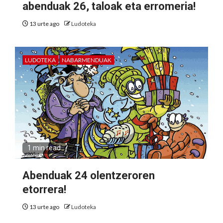
abenduak 26, taloak eta erromeria!
13 urte ago
Ludoteka
LUDOTEKA
NABARMENDUAK
1 min read
Abenduak 24 olentzeroren
etorrera!
13 urte ago
Ludoteka