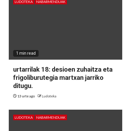
LUDOTEKA
NABARMENDUAK
1 min read
urtarrilak 18: desioen zuhaitza eta
frigoliburutegia martxan jarriko
ditugu.
13 urte ago
Ludoteka
LUDOTEKA
NABARMENDUAK