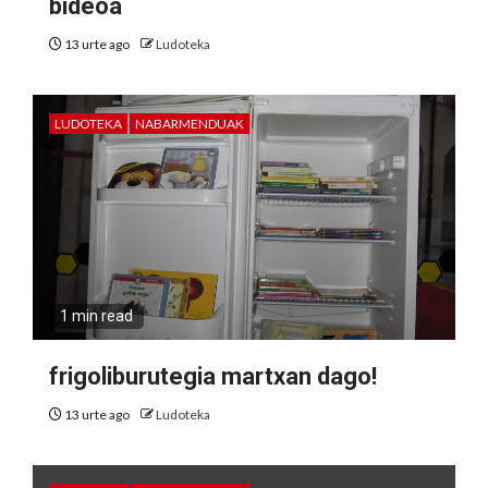
bideoa
13 urte ago
Ludoteka
LUDOTEKA
NABARMENDUAK
1 min read
frigoliburutegia martxan dago!
13 urte ago
Ludoteka