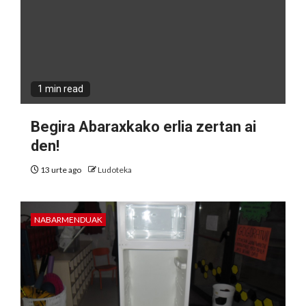
1 min read
Begira Abaraxkako erlia zertan ai
den!
13 urte ago
Ludoteka
NABARMENDUAK