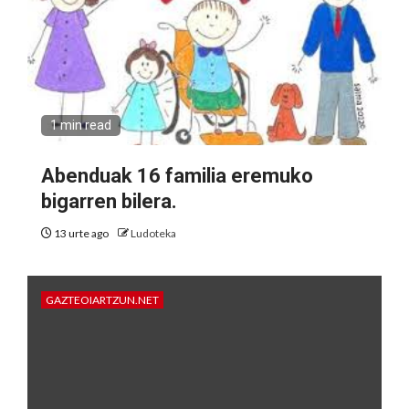
1 min read
Abenduak 16 familia eremuko
bigarren bilera.
13 urte ago
Ludoteka
GAZTEOIARTZUN.NET