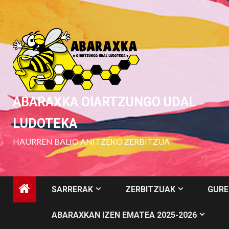
Skip
to
content
ABARAXKA OIARTZUNGO UDAL
LUDOTEKA
HAURREN BALIO ANITZEKO ZERBITZUA
SARRERAK
ZERBITZUAK
GURE
ABARAXKAN IZEN EMATEA 2025-2026