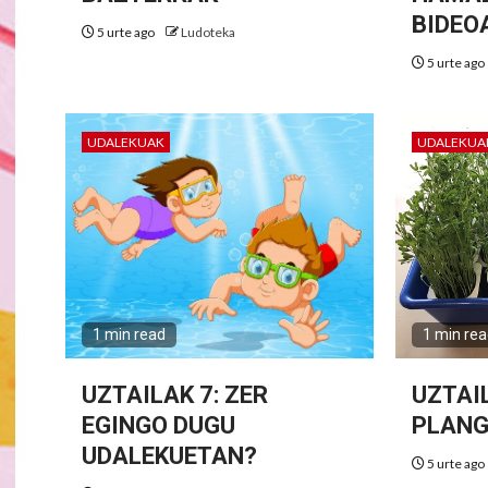
BIDEO
5 urte ago
Ludoteka
5 urte ago
UDALEKUAK
UDALEKUA
1 min read
1 min re
UZTAILAK 7: ZER
UZTAI
EGINGO DUGU
PLANG
UDALEKUETAN?
5 urte ago