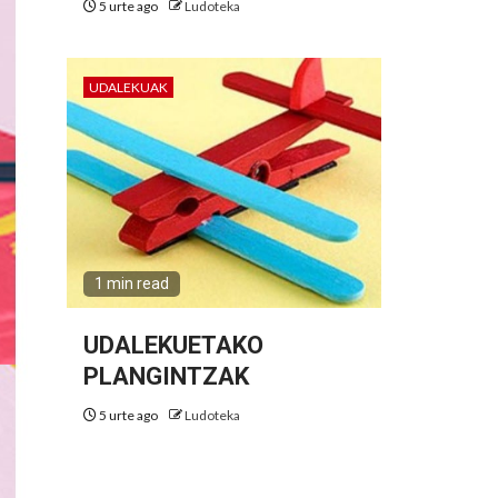
5 urte ago
Ludoteka
UDALEKUAK
1 min read
UDALEKUETAKO
PLANGINTZAK
5 urte ago
Ludoteka