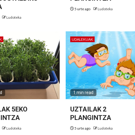
A
5 urte ago
Ludoteka
Ludoteka
K
UDALEKUAK
ad
1 min read
LAK 5EKO
UZTAILAK 2
INTZA
PLANGINTZA
Ludoteka
5 urte ago
Ludoteka