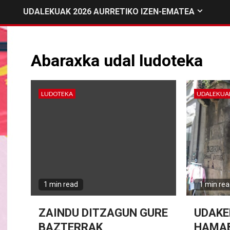
UDALEKUAK 2026 AURRETIKO IZEN-EMATEA
Abaraxka udal ludoteka
LUDOTEKA
UDALEKUA
1 min read
1 min re
ZAINDU DITZAGUN GURE
UDAKE
BAZTERRAK
HAMA