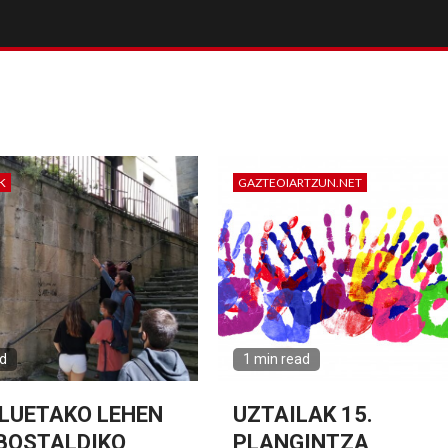
K
GAZTEOIARTZUN.NET
ad
1 min read
LUETAKO LEHEN
UZTAILAK 15.
BOSTALDIKO
PLANGINTZA