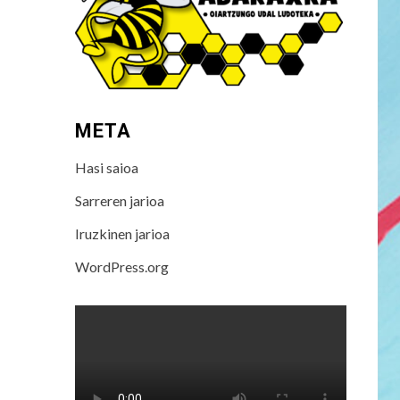
META
Hasi saioa
Sarreren jarioa
Iruzkinen jarioa
WordPress.org