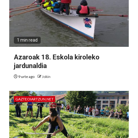
1 min read
Azaroak 18. Eskola kiroleko
jardunaldia
9 urte ago
Jokin
GAZTEOIARTZUN.NET