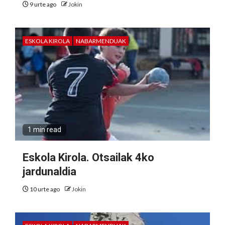
9 urte ago
Jokin
ESKOLA KIROLA
NABARMENDUAK
1 min read
Eskola Kirola. Otsailak 4ko
jardunaldia
10 urte ago
Jokin