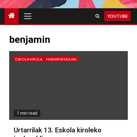
Primary
YOUTUBE
Menu
benjamin
ESKOLA KIROLA
NABARMENDUAK
1 min read
Urtarrilak 13. Eskola kiroleko