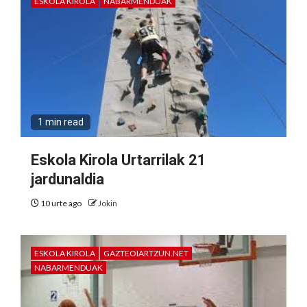
ESKOLA KIROLA
NABARMENDUAK
1 min read
Eskola Kirola Urtarrilak 21
jardunaldia
10 urte ago
Jokin
ESKOLA KIROLA
GAZTEOIARTZUN.NET
NABARMENDUAK