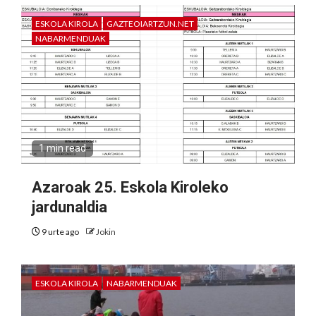
ESKOLA KIROLA
GAZTEOIARTZUN.NET
NABARMENDUAK
1 min read
Azaroak 25. Eskola Kiroleko
jardunaldia
9 urte ago
Jokin
ESKOLA KIROLA
NABARMENDUAK