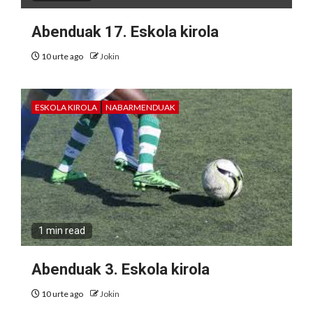
Abenduak 17. Eskola kirola
10 urte ago
Jokin
ESKOLA KIROLA
NABARMENDUAK
1 min read
Abenduak 3. Eskola kirola
10 urte ago
Jokin