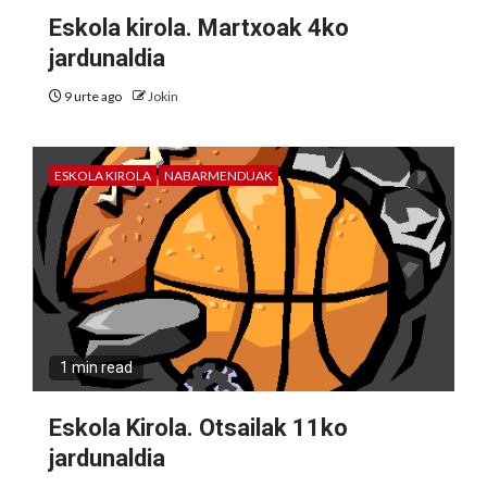
Eskola kirola. Martxoak 4ko
jardunaldia
9 urte ago
Jokin
ESKOLA KIROLA
NABARMENDUAK
1 min read
Eskola Kirola. Otsailak 11ko
jardunaldia