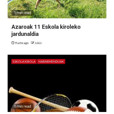
1 min read
Azaroak 11 Eskola kiroleko
jardunaldia
9 urte ago
Jokin
ESKOLA KIROLA
NABARMENDUAK
1 min read