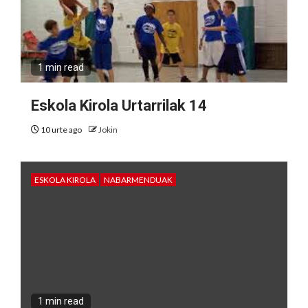
1 min read
Eskola Kirola Urtarrilak 14
10 urte ago
Jokin
ESKOLA KIROLA
NABARMENDUAK
1 min read