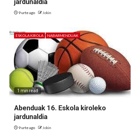
jardunaldia
9 urte ago
Jokin
ESKOLA KIROLA
NABARMENDUAK
1 min read
Abenduak 16. Eskola kiroleko
jardunaldia
9 urte ago
Jokin