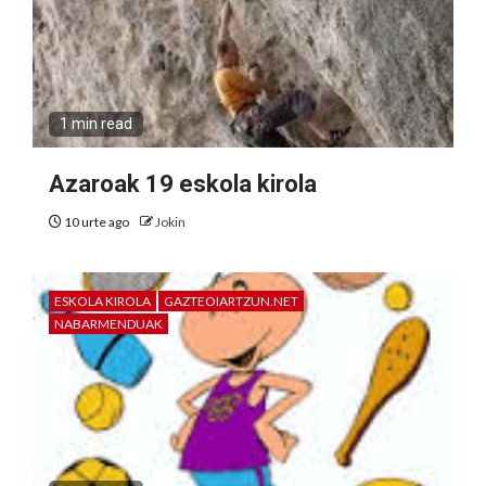
1 min read
Azaroak 19 eskola kirola
10 urte ago
Jokin
ESKOLA KIROLA
GAZTEOIARTZUN.NET
NABARMENDUAK