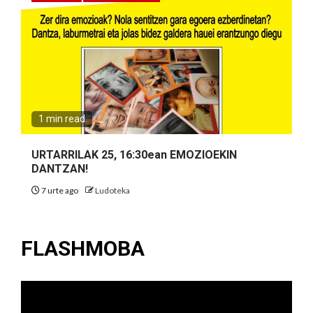
1 min read
URTARRILAK 25, 16:30ean EMOZIOEKIN
DANTZAN!
7 urte ago
Ludoteka
FLASHMOBA