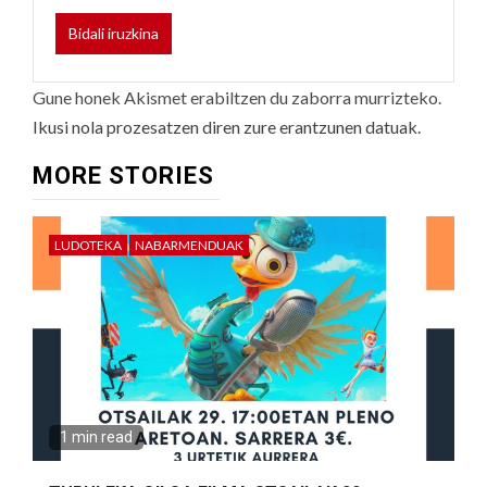
Gune honek Akismet erabiltzen du zaborra murrizteko.
Ikusi nola prozesatzen diren zure erantzunen datuak.
MORE STORIES
LUDOTEKA
NABARMENDUAK
1 min read