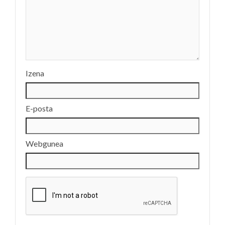
Izena
E-posta
Webgunea