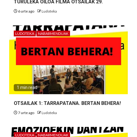
TURULEKA OILOA FILMA OTSAILAK 29.
6 urte ago
Ludoteka
LUDOTEKA
NABARMENDUAK
1 min read
OTSAILAK 1: TARRAPATANA. BERTAN BEHERA!
7 urte ago
Ludoteka
LUDOTEKA
NABARMENDUAK