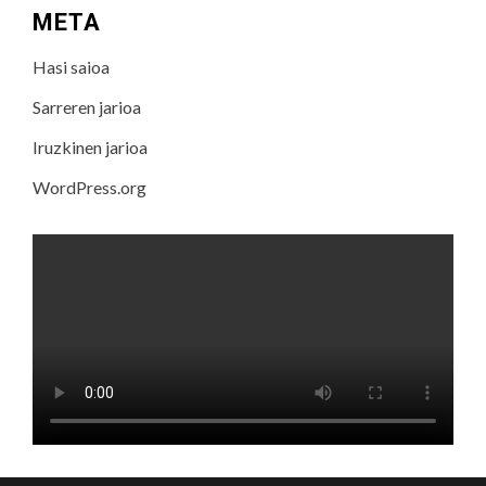
META
Hasi saioa
Sarreren jarioa
Iruzkinen jarioa
WordPress.org