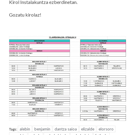
Kirol Instalakuntza ezberdinetan.
Gozatu kirolaz!
alebin
benjamin
dantza saioa
elizalde
elorsoro
Tags: