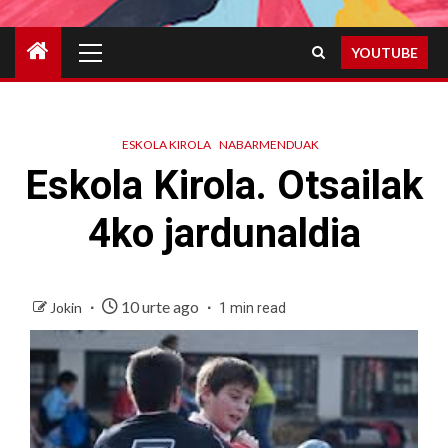
Primary
YOUTUBE
Menu
ESKOLA KIROLA
NABARMENDUAK
Eskola Kirola. Otsailak
4ko jardunaldia
10 urte ago
Jokin
1 min read