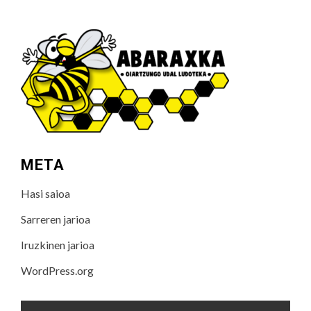
META
Hasi saioa
Sarreren jarioa
Iruzkinen jarioa
WordPress.org