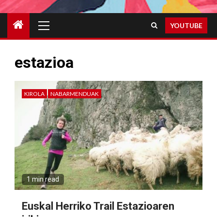
Primary
YOUTUBE
Menu
estazioa
KIROLA
NABARMENDUAK
1 min read
Euskal Herriko Trail Estazioaren