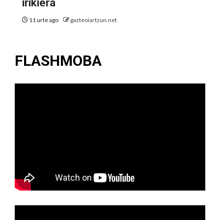
irikiera
11 urte ago
gazteoiartzun.net
FLASHMOBA