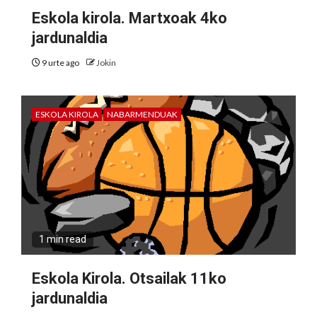
Eskola kirola. Martxoak 4ko
jardunaldia
9 urte ago
Jokin
ESKOLA KIROLA
NABARMENDUAK
1 min read
Eskola Kirola. Otsailak 11ko
jardunaldia