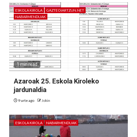
ESKOLA KIROLA
GAZTEOIARTZUN.NET
NABARMENDUAK
1 min read
Azaroak 25. Eskola Kiroleko
jardunaldia
9 urte ago
Jokin
ESKOLA KIROLA
NABARMENDUAK