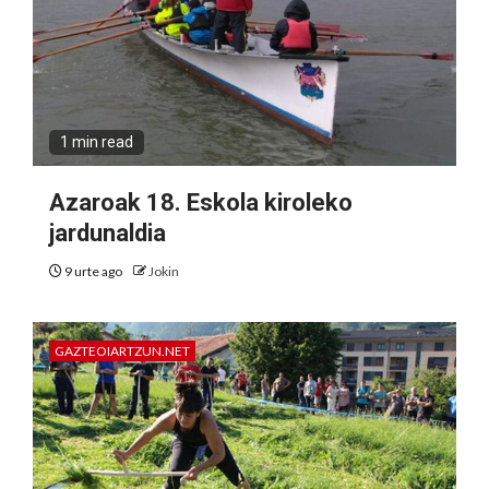
1 min read
Azaroak 18. Eskola kiroleko
jardunaldia
9 urte ago
Jokin
GAZTEOIARTZUN.NET