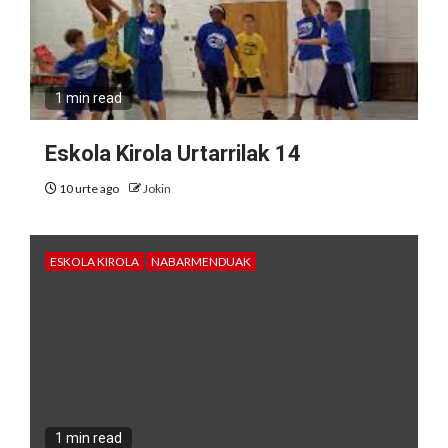
1 min read
Eskola Kirola Urtarrilak 14
10 urte ago
Jokin
ESKOLA KIROLA
NABARMENDUAK
1 min read