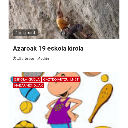
1 min read
Azaroak 19 eskola kirola
10 urte ago
Jokin
ESKOLA KIROLA
GAZTEOIARTZUN.NET
NABARMENDUAK