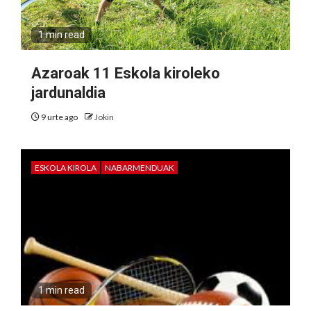
1 min read
Azaroak 11 Eskola kiroleko
jardunaldia
9 urte ago
Jokin
ESKOLA KIROLA
NABARMENDUAK
1 min read