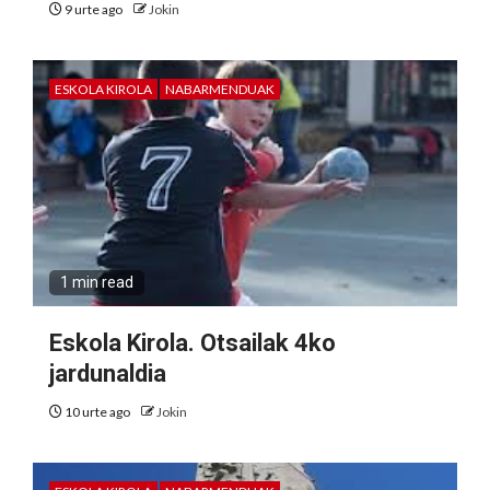
9 urte ago
Jokin
ESKOLA KIROLA
NABARMENDUAK
1 min read
Eskola Kirola. Otsailak 4ko
jardunaldia
10 urte ago
Jokin