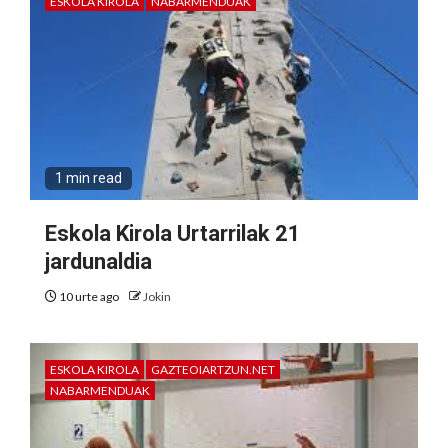
ESKOLA KIROLA
NABARMENDUAK
1 min read
Eskola Kirola Urtarrilak 21
jardunaldia
10 urte ago
Jokin
ESKOLA KIROLA
GAZTEOIARTZUN.NET
NABARMENDUAK