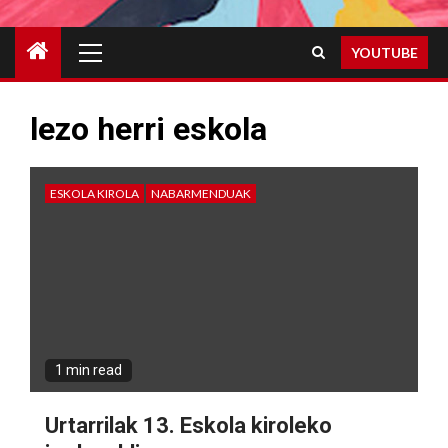
Primary
YOUTUBE
Menu
lezo herri eskola
ESKOLA KIROLA
NABARMENDUAK
1 min read
Urtarrilak 13. Eskola kiroleko