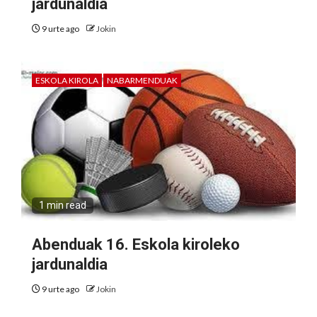
jardunaldia
9 urte ago
Jokin
ESKOLA KIROLA
NABARMENDUAK
1 min read
Abenduak 16. Eskola kiroleko
jardunaldia
9 urte ago
Jokin