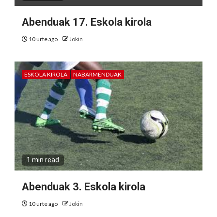
Abenduak 17. Eskola kirola
10 urte ago
Jokin
ESKOLA KIROLA
NABARMENDUAK
1 min read
Abenduak 3. Eskola kirola
10 urte ago
Jokin