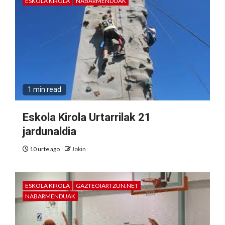
ESKOLA KIROLA
NABARMENDUAK
1 min read
Eskola Kirola Urtarrilak 21
jardunaldia
10 urte ago
Jokin
ESKOLA KIROLA
GAZTEOIARTZUN.NET
NABARMENDUAK