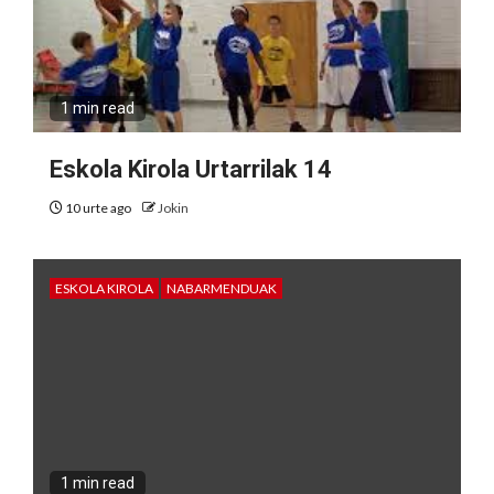
1 min read
Eskola Kirola Urtarrilak 14
10 urte ago
Jokin
ESKOLA KIROLA
NABARMENDUAK
1 min read