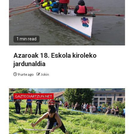
1 min read
Azaroak 18. Eskola kiroleko
jardunaldia
9 urte ago
Jokin
GAZTEOIARTZUN.NET