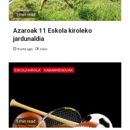
1 min read
Azaroak 11 Eskola kiroleko
jardunaldia
9 urte ago
Jokin
ESKOLA KIROLA
NABARMENDUAK
1 min read