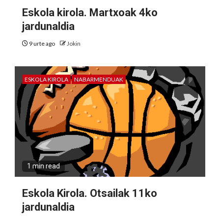
Eskola kirola. Martxoak 4ko
jardunaldia
9 urte ago
Jokin
ESKOLA KIROLA
NABARMENDUAK
1 min read
Eskola Kirola. Otsailak 11ko
jardunaldia