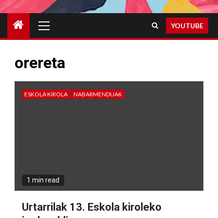
Primary
YOUTUBE
Menu
orereta
ESKOLA KIROLA
NABARMENDUAK
1 min read
Urtarrilak 13. Eskola kiroleko