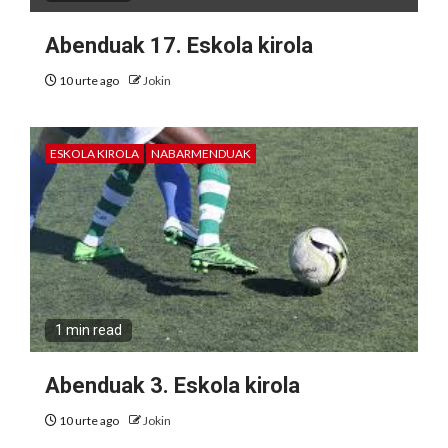
Abenduak 17. Eskola kirola
10 urte ago
Jokin
ESKOLA KIROLA
NABARMENDUAK
1 min read
Abenduak 3. Eskola kirola
10 urte ago
Jokin