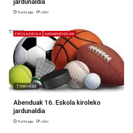
jardunaldia
9 urte ago
Jokin
ESKOLA KIROLA
NABARMENDUAK
1 min read
Abenduak 16. Eskola kiroleko
jardunaldia
9 urte ago
Jokin