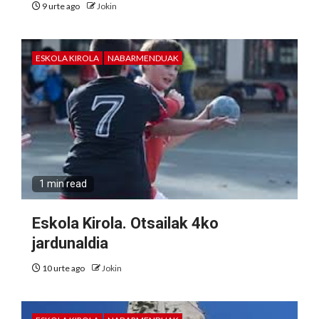
9 urte ago
Jokin
ESKOLA KIROLA
NABARMENDUAK
1 min read
Eskola Kirola. Otsailak 4ko
jardunaldia
10 urte ago
Jokin