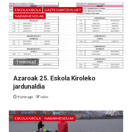
ESKOLA KIROLA
GAZTEOIARTZUN.NET
NABARMENDUAK
1 min read
Azaroak 25. Eskola Kiroleko
jardunaldia
9 urte ago
Jokin
ESKOLA KIROLA
NABARMENDUAK