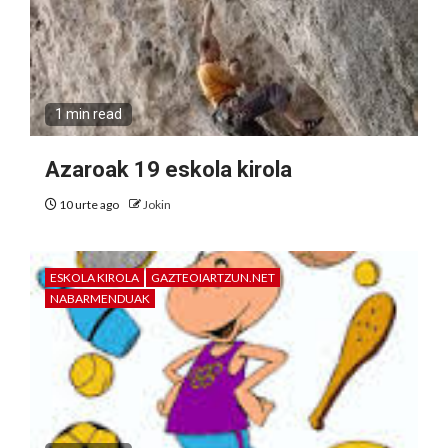
1 min read
Azaroak 19 eskola kirola
10 urte ago
Jokin
ESKOLA KIROLA
GAZTEOIARTZUN.NET
NABARMENDUAK