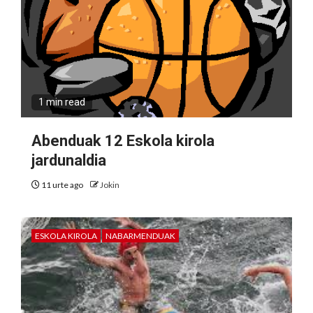
1 min read
Abenduak 12 Eskola kirola
jardunaldia
11 urte ago
Jokin
ESKOLA KIROLA
NABARMENDUAK