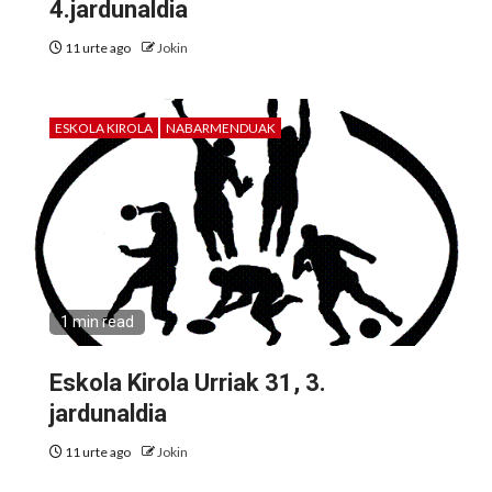
4.jardunaldia
11 urte ago
Jokin
ESKOLA KIROLA
NABARMENDUAK
1 min read
Eskola Kirola Urriak 31, 3.
jardunaldia
11 urte ago
Jokin