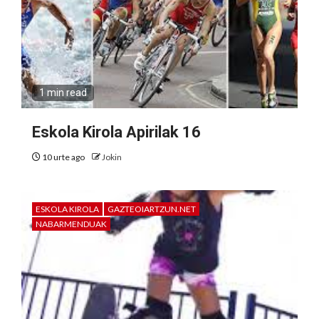
1 min read
Eskola Kirola Apirilak 16
10 urte ago
Jokin
ESKOLA KIROLA
GAZTEOIARTZUN.NET
NABARMENDUAK