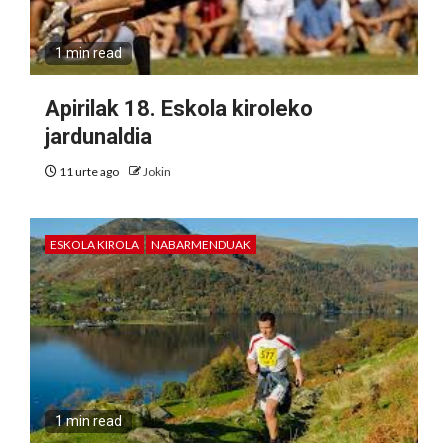
1 min read
Apirilak 18. Eskola kiroleko
jardunaldia
11 urte ago
Jokin
ESKOLA KIROLA
NABARMENDUAK
1 min read