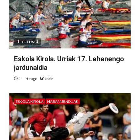
1 min read
Eskola Kirola. Urriak 17. Lehenengo
jardunaldia
11 urte ago
Jokin
ESKOLA KIROLA
NABARMENDUAK