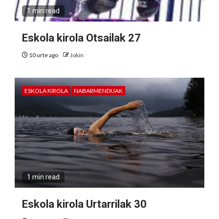
1 min read
Eskola kirola Otsailak 27
10 urte ago
Jokin
ESKOLA KIROLA
NABARMENDUAK
1 min read
Eskola kirola Urtarrilak 30