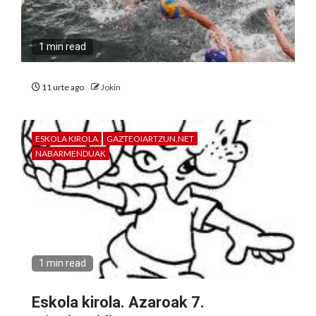
1 min read
11 urte ago
Jokin
ESKOLA KIROLA
GAZTEOIARTZUN.NET
NABARMENDUAK
1 min read
Eskola kirola. Azaroak 7.