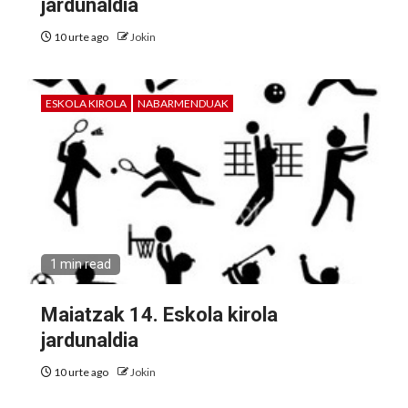
jardunaldia
10 urte ago
Jokin
ESKOLA KIROLA
NABARMENDUAK
1 min read
Maiatzak 14. Eskola kirola
jardunaldia
10 urte ago
Jokin