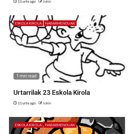
11 urte ago
Jokin
ESKOLA KIROLA
NABARMENDUAK
1 min read
Urtarrilak 23 Eskola Kirola
11 urte ago
Jokin
ESKOLA KIROLA
NABARMENDUAK