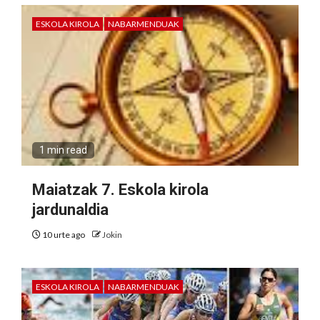
ESKOLA KIROLA
NABARMENDUAK
1 min read
Maiatzak 7. Eskola kirola
jardunaldia
10 urte ago
Jokin
ESKOLA KIROLA
NABARMENDUAK