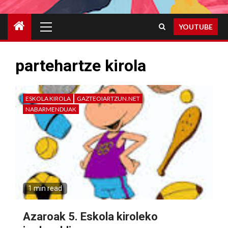
Primary
YOUTUBE
Menu
partehartze kirola
ESKOLA KIROLA
GAZTEOIARTZUN.NET
NABARMENDUAK
1 min read
Azaroak 5. Eskola kiroleko