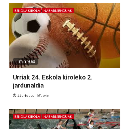
ESKOLA KIROLA
NABARMENDUAK
1 min read
Urriak 24. Eskola kiroleko 2.
jardunaldia
11 urte ago
Jokin
ESKOLA KIROLA
NABARMENDUAK