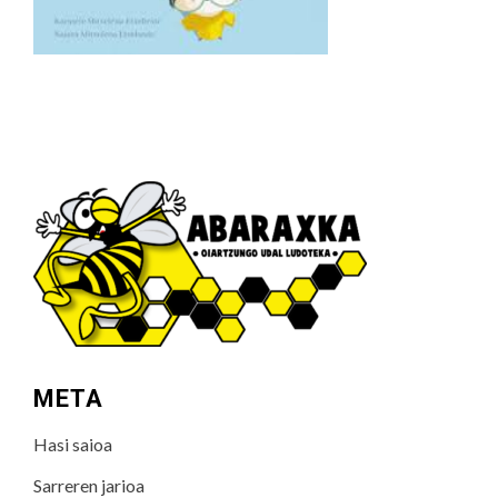
META
Hasi saioa
Sarreren jarioa