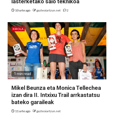
lasterketako saio teknikoa
10 urte ago
gazteoiartzun.net
2
KIROLA
1 min read
Mikel Beunza eta Monica Tellechea
izan dira II. Intxixu Trail arrkastatsu
bateko garaileak
11 urte ago
gazteoiartzun.net