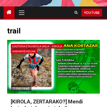
Primary
YOUTUBE
Menu
trail
GAZTERIA ETA KIROLA SAILA
KIROLA
NABARMENDUAK
1 min read
[KIROLA, ZERTARAKO?] Mendi