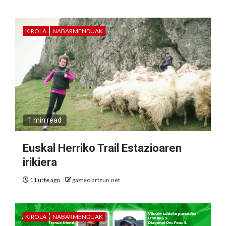
KIROLA
NABARMENDUAK
1 min read
Euskal Herriko Trail Estazioaren
irikiera
11 urte ago
gazteoiartzun.net
KIROLA
NABARMENDUAK