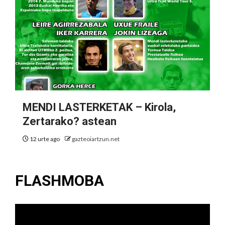
MENDI LASTERKETAK – Kirola,
Zertarako? astean
12 urte ago
gazteoiartzun.net
FLASHMOBA