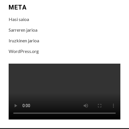
META
Hasi saioa
Sarreren jarioa
Iruzkinen jarioa
WordPress.org