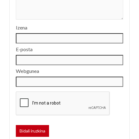
Izena
E-posta
Webgunea