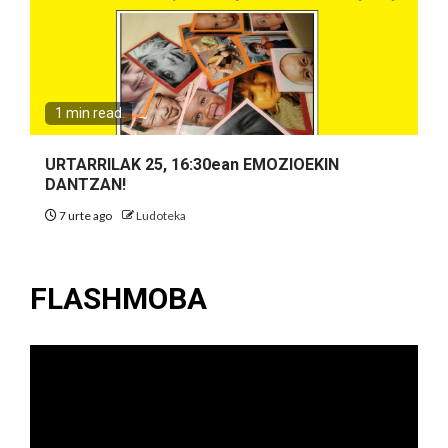
1 min read
URTARRILAK 25, 16:30ean EMOZIOEKIN
DANTZAN!
7 urte ago
Ludoteka
FLASHMOBA