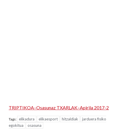
TRIPTIKOA–Osasunaz TXARLAK–Apirila 2017-2
elikadura
elikaesport
hitzaldiak
jarduera fisiko
Tags:
egokitua
osasuna