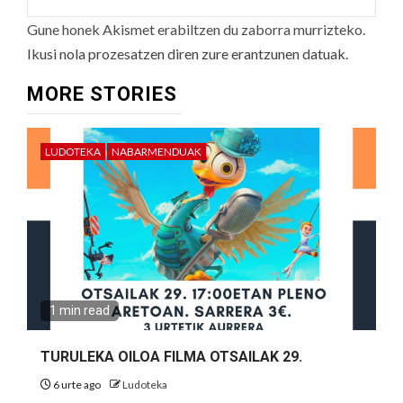
Gune honek Akismet erabiltzen du zaborra murrizteko.
Ikusi nola prozesatzen diren zure erantzunen datuak.
MORE STORIES
LUDOTEKA
NABARMENDUAK
1 min read
TURULEKA OILOA FILMA OTSAILAK 29.
6 urte ago
Ludoteka