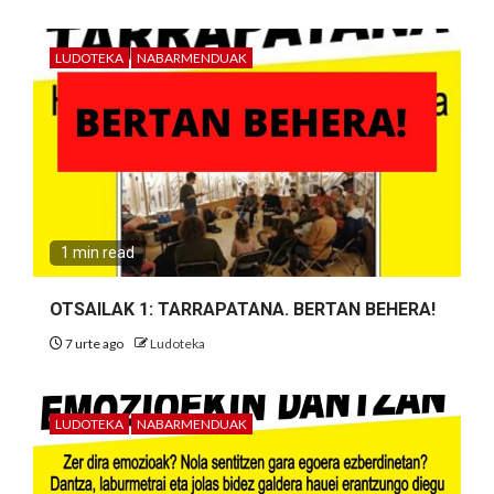
LUDOTEKA
NABARMENDUAK
1 min read
OTSAILAK 1: TARRAPATANA. BERTAN BEHERA!
7 urte ago
Ludoteka
LUDOTEKA
NABARMENDUAK