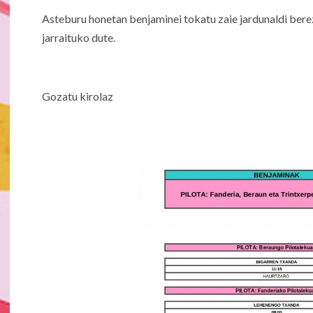
Asteburu honetan benjaminei tokatu zaie jardunaldi berezi
jarraituko dute.
Gozatu kirolaz