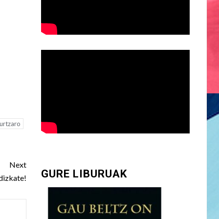
urtzaro
Next
GURE LIBURUAK
dizkate!