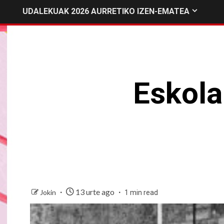
UDALEKUAK 2026 AURRETIKO IZEN-EMATEA
Eskola
13 urte ago
Jokin
1 min read