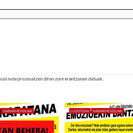
kusi nola prozesatzen diren zure erantzunen datuak.
NABARMENDUAK
LUDOTEKA
NABARMENDUAK