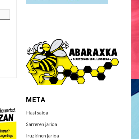
META
Hasi saioa
Sarreren jarioa
Iruzkinen jarioa