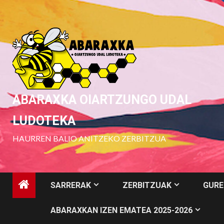
Skip
to
content
ABARAXKA OIARTZUNGO UDAL
LUDOTEKA
HAURREN BALIO ANITZEKO ZERBITZUA
SARRERAK
ZERBITZUAK
GURE
ABARAXKAN IZEN EMATEA 2025-2026