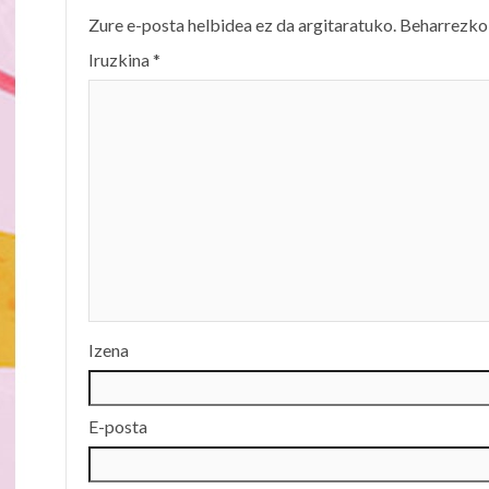
Zure e-posta helbidea ez da argitaratuko.
Beharrezko
Iruzkina
*
Izena
E-posta