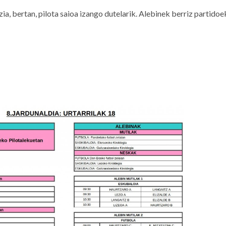
a, bertan, pilota saioa izango dutelarik. Alebinek berriz partidoe