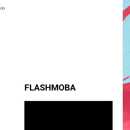
kin
FLASHMOBA