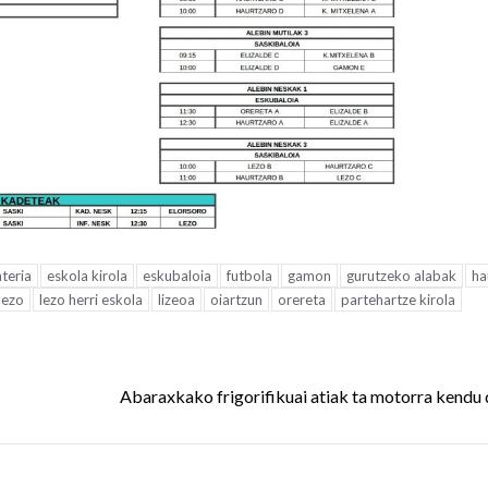
teria
eskola kirola
eskubaloia
futbola
gamon
gurutzeko alabak
ha
lezo
lezo herri eskola
lizeoa
oiartzun
orereta
partehartze kirola
Abaraxkako frigorifikuai atiak ta motorra kendu 