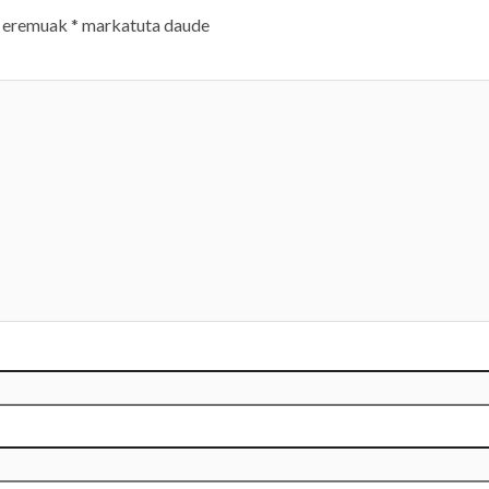
 eremuak
*
markatuta daude