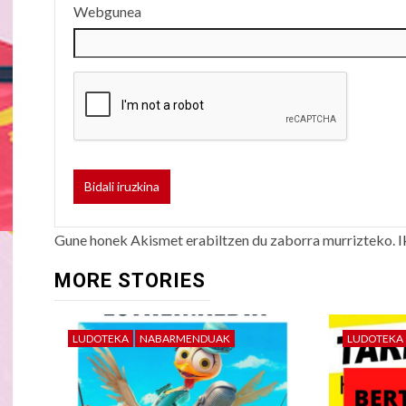
Webgunea
Gune honek Akismet erabiltzen du zaborra murrizteko.
I
MORE STORIES
LUDOTEKA
NABARMENDUAK
LUDOTEKA